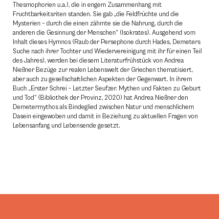
Thesmophorien u.a.), die in engem Zusammenhang mit
Fruchtbarkeitsriten standen. Sie gab „die Feldfrüchte und die
Mysterien – durch die einen zähmte sie die Nahrung, durch die
anderen die Gesinnung der Menschen“ (Isokrates). Ausgehend vom
Inhalt dieses Hymnos (Raub der Persephone durch Hades, Demeters
Suche nach ihrer Tochter und Wiedervereinigung mit ihr für einen Teil
des Jahres), werden bei diesem Literaturfrühstück von Andrea
Nießner Bezüge zur realen Lebenswelt der Griechen thematisiert,
aber auch zu gesellschaftlichen Aspekten der Gegenwart. In ihrem
Buch „Erster Schrei – Letzter Seufzer. Mythen und Fakten zu Geburt
und Tod“ (Bibliothek der Provinz, 2020) hat Andrea Nießner den
Demetermythos als Bindeglied zwischen Natur und menschlichem
Dasein eingewoben und damit in Beziehung zu aktuellen Fragen von
Lebensanfang und Lebensende gesetzt.