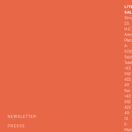
LIT
SA
Stru
23,
H.C.
Art
Plat
A-
502
Salz
Tele
+43
662
422
411
Fax:
+43
662
422
411-
NEWSLETTER
13
E-
PRESSE
Mail: