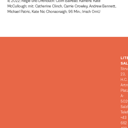
IE 2022; Regie und Drehbuch: Colm Bairéad; Kamera: Kate
McCullough; mit: Catherine Clinch, Carrie Crowley, Andrew Bennett,
Michael Patric, Kate Nic Chonaonaigh; 96 Min.; Irisch OmU
LIT
SA
Stru
23,
H.C.
Art
Plat
A-
502
Salz
Tele
+43
662