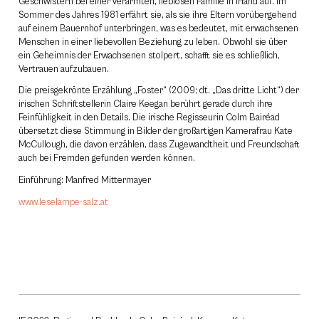
Geschwistern bei einer verarmten, lieblosen Familie in Irland auf. Im
Sommer des Jahres 1981 erfährt sie, als sie ihre Eltern vorübergehend
auf einem Bauernhof unterbringen, was es bedeutet, mit erwachsenen
Menschen in einer liebevollen Beziehung zu leben. Obwohl sie über
ein Geheimnis der Erwachsenen stolpert, schafft sie es schließlich,
Vertrauen aufzubauen.
Die preisgekrönte Erzählung „Foster“ (2009; dt. „Das dritte Licht“) der
irischen Schriftstellerin Claire Keegan berührt gerade durch ihre
Feinfühligkeit in den Details. Die irische Regisseurin Colm Bairéad
übersetzt diese Stimmung in Bilder der großartigen Kamerafrau Kate
McCullough, die davon erzählen, dass Zugewandtheit und Freundschaft
auch bei Fremden gefunden werden können.
Einführung: Manfred Mittermayer
www.leselampe-salz.at