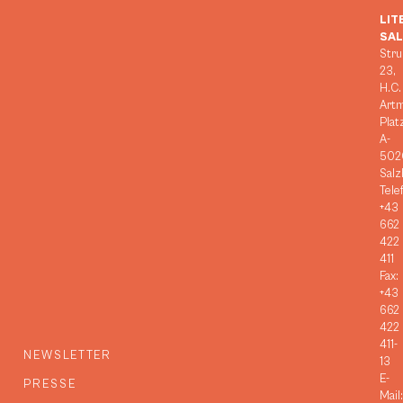
LIT
SA
Stru
23,
H.C.
Art
Plat
A-
502
Salz
Tele
+43
662
422
411
Fax:
+43
662
422
411-
NEWSLETTER
13
E-
PRESSE
Mail: