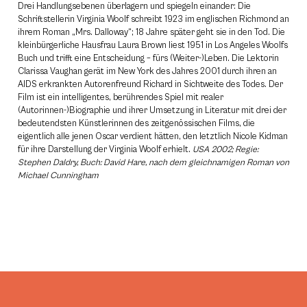
Drei Handlungsebenen überlagern und spiegeln einander: Die
Schriftstellerin Virginia Woolf schreibt 1923 im englischen Richmond an
ihrem Roman „Mrs. Dalloway“; 18 Jahre später geht sie in den Tod. Die
kleinbürgerliche Hausfrau Laura Brown liest 1951 in Los Angeles Woolfs
Buch und trifft eine Entscheidung – fürs (Weiter-)Leben. Die Lektorin
Clarissa Vaughan gerät im New York des Jahres 2001 durch ihren an
AIDS erkrankten Autorenfreund Richard in Sichtweite des Todes. Der
Film ist ein intelligentes, berührendes Spiel mit realer
(Autorinnen-)Biographie und ihrer Umsetzung in Literatur mit drei der
bedeutendsten Künstlerinnen des zeitgenössischen Films, die
eigentlich alle jenen Oscar verdient hätten, den letztlich Nicole Kidman
für ihre Darstellung der Virginia Woolf erhielt.
USA 2002; Regie:
Stephen Daldry, Buch: David Hare, nach dem gleichnamigen Roman von
Michael Cunningham