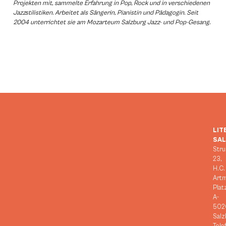
Projekten mit, sammelte Erfahrung in Pop, Rock und in verschiedenen
Jazzstilistiken. Arbeitet als Sängerin, Pianistin und Pädagogin. Seit
2004 unterrichtet sie am Mozarteum Salzburg Jazz- und Pop-Gesang.
LIT
SA
Stru
23,
H.C.
Art
Plat
A-
502
Salz