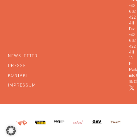
Tele
+43
662
422
411
Fax:
+43
662
422
411-
NEWSLETTER
13
E-
PRESSE
Mail:
KONTAKT
info
salz
IMPRESSUM