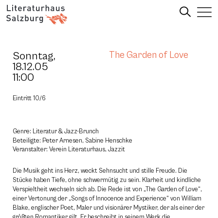
Sonntag,
The Garden of Love
18.12.05
11:00
Eintritt 10/6
Genre: Literatur & Jazz-Brunch
Beteiligte: Peter Arnesen, Sabine Henschke
Veranstalter: Verein Literaturhaus, Jazzit
Die Musik geht ins Herz, weckt Sehnsucht und stille Freude. Die
Stücke haben Tiefe, ohne schwermütig zu sein. Klarheit und kindliche
Verspieltheit wechseln sich ab. Die Rede ist von „The Garden of Love“,
einer Vertonung der „Songs of Innocence and Experience“ von William
Blake, englischer Poet, Maler und visionärer Mystiker, der als einer der
größten Romantiker gilt. Er beschreibt in seinem Werk die