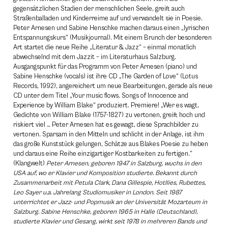
gegensätzlichen Stadien der menschlichen Seele, greift auch
Straßenballaden und Kinderreime auf und verwandelt sie in Poesie.
Peter Arnesen und Sabine Henschke machen daraus einen „lyrischen
Entspannungskurs“ (Musikjournal). Mit einem Brunch der besonderen
Art startet die neue Reihe „Literatur & Jazz“ – einmal monatlich
abwechselnd mit dem Jazzit – im Literaturhaus Salzburg.
Ausgangspunkt für das Programm von Peter Arnesen (piano) und
Sabine Henschke (vocals) ist ihre CD „The Garden of Love“ (Lotus
Records, 1992), angereichert um neue Bearbeitungen, gerade als neue
CD unter dem Titel „Your music flows. Songs of Innocence and
Experience by William Blake“ produziert. Premiere! „Wer es wagt,
Gedichte von William Blake (1757-1827) zu vertonen, greift hoch und
riskiert viel … Peter Arnesen hat es gewagt, diese Sprachbilder zu
vertonen. Sparsam in den Mitteln und schlicht in der Anlage, ist ihm
das große Kunststück gelungen, Schätze aus Blakes Poesie zu heben
und daraus eine Reihe einzigartiger Kostbarkeiten zu fertigen.“
(Klangwelt)
Peter Arnesen, geboren 1947 in Salzburg, wuchs in den
USA auf, wo er Klavier und Komposition studierte. Bekannt durch
Zusammenarbeit mit Petula Clark, Dana Gillespie, Hotllies, Rubettes,
Leo Sayer u.a. Jahrelang Studiomusiker in London. Seit 1987
unterrichtet er Jazz- und Popmusik an der Universität Mozarteum in
Salzburg. Sabine Henschke, geboren 1965 in Halle (Deutschland),
studierte Klavier und Gesang, wirkt seit 1978 in mehreren Bands und