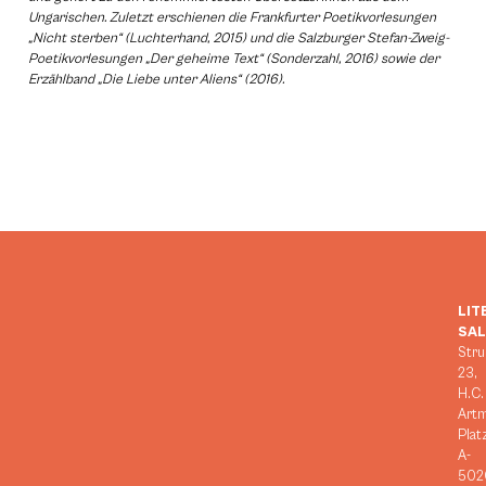
Ungarischen. Zuletzt erschienen die Frankfurter Poetikvorlesungen
„Nicht sterben“ (Luchterhand, 2015) und die Salzburger Stefan-Zweig-
Poetikvorlesungen „Der geheime Text“ (Sonderzahl, 2016) sowie der
Erzählband „Die Liebe unter Aliens“ (2016).
LIT
SA
Stru
23,
H.C.
Art
Plat
A-
502