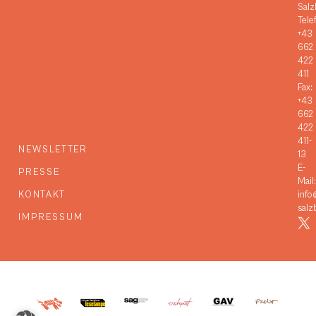
Salz
Tele
+43
662
422
411
Fax:
+43
662
422
411-
NEWSLETTER
13
E-
PRESSE
Mail:
KONTAKT
info
salz
IMPRESSUM