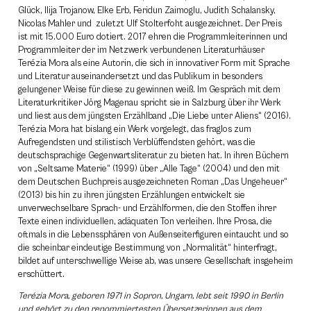
Glück, Ilija Trojanow, Elke Erb, Feridun Zaimoglu, Judith Schalansky,
Nicolas Mahler und zuletzt Ulf Stolterfoht ausgezeichnet. Der Preis
ist mit 15.000 Euro dotiert. 2017 ehren die Programmleiterinnen und
Programmleiter der im Netzwerk verbundenen Literaturhäuser
Terézia Mora als eine Autorin, die sich in innovativer Form mit Sprache
und Literatur auseinandersetzt und das Publikum in besonders
gelungener Weise für diese zu gewinnen weiß. Im Gespräch mit dem
Literaturkritiker Jörg Magenau spricht sie in Salzburg über ihr Werk
und liest aus dem jüngsten Erzählband „Die Liebe unter Aliens“ (2016).
Terézia Mora hat bislang ein Werk vorgelegt, das fraglos zum
Aufregendsten und stilistisch Verblüffendsten gehört, was die
deutschsprachige Gegenwartsliteratur zu bieten hat. In ihren Büchern
von „Seltsame Materie“ (1999) über „Alle Tage“ (2004) und den mit
dem Deutschen Buchpreis ausgezeichneten Roman „Das Ungeheuer“
(2013) bis hin zu ihren jüngsten Erzählungen entwickelt sie
unverwechselbare Sprach- und Erzählformen, die den Stoffen ihrer
Texte einen individuellen, adäquaten Ton verleihen. Ihre Prosa, die
oftmals in die Lebenssphären von Außenseiterfiguren eintaucht und so
die scheinbar eindeutige Bestimmung von „Normalität“ hinterfragt,
bildet auf unterschwellige Weise ab, was unsere Gesellschaft insgeheim
erschüttert.
Terézia Mora, geboren 1971 in Sopron, Ungarn, lebt seit 1990 in Berlin
und gehört zu den renommiertesten Übersetzerinnen aus dem