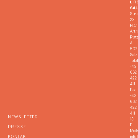
LIT
SA
Stru
23,
H.C.
Art
Plat
A-
502
Salz
Tele
+43
662
422
411
Fax:
+43
662
422
411-
NEWSLETTER
13
E-
PRESSE
Mail:
KONTAKT
info