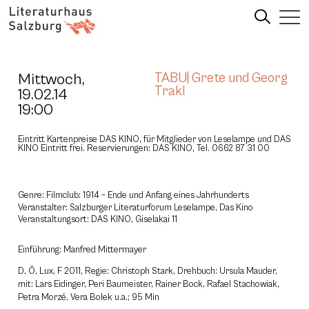
Mittwoch,
TABU| Grete und Georg
Trakl
19.02.14
19:00
Eintritt Kartenpreise DAS KINO, für Mitglieder von Leselampe und DAS
KINO Eintritt frei. Reservierungen: DAS KINO, Tel. 0662 87 31 00
Genre: Filmclub: 1914 – Ende und Anfang eines Jahrhunderts
Veranstalter: Salzburger Literaturforum Leselampe, Das Kino
Veranstaltungsort: DAS KINO, Giselakai 11
Einführung: Manfred Mittermayer
D, Ö, Lux, F 2011, Regie: Christoph Stark, Drehbuch: Ursula Mauder,
mit: Lars Eidinger, Peri Baumeister, Rainer Bock, Rafael Stachowiak,
Petra Morzé, Vera Bolek u.a.; 95 Min