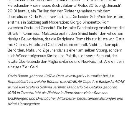
Jahren bis heute. Jetzt kommt auf Deutsch – übersetzt von Karin
Fleischanderl – sein neues Buch „Suburra“ (Folio, 2015; orig. „Einaudi“,
2013) heraus, ein Thriller, den der Richter gemeinsam mit dem
Journalisten Carlo Bonini verfasst hat. Die beiden Schriftsteller treten
erstmals in Salzburg auf! Moderation: Giorgio Simonetto. Rom
zwischen Ostia und Cinecittà. Ein brutaler Bandenkrieg erschüttert die
Straßen. Kommissar Malatesta erahnt den Grund hinter der Fehde: ein
riesiges Bauvorhaben, das die Peripherie Roms bis zur Küste von Ostia
mit Casinos, Hotels und Clubs zubetonieren soll. Nicht nur korrupte
Behörden, Mafia und Zigeunerclans ziehen am selben Strang, sondern
auch Würdenträger aus Kirche und Politik, allen voran Samurai, der
letzte Überlebende der Magliana-Bande und Neo-Faschist. Alle eint ein
einziges Ziel: Geld.
Carlo Bonini, geboren 1967 in Rom, Investigativ-Journalist bei „La
Repubblica”; zahlreiche Bücher, u.a.: ACAB. All Cops Are Bastards. ACAB
wurde von Stefano Sollima verfilmt. Giancarlo De Cataldo, geboren
1956 in Taranto, lebt als Richter in Rom; Autor vieler Romane,
Erzählungen und Drehbücher, Mitarbeiter bedeutender Zeitungen und
Krimi-Herausgeber.