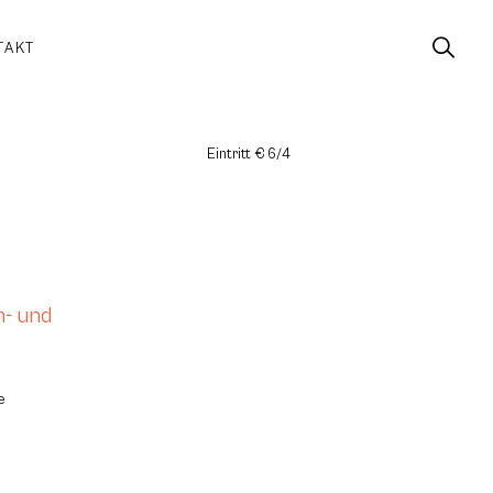
TAKT
Eintritt € 6/4
n- und
e