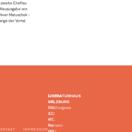
 zweite Ehefrau
e Neuausgabe von
Oliver Matuschek –
lange der Vorrat
LITERATURHAUS
Telefon:
SALZBURG
+43
Strubergasse
662
23,
422
H.C.
411
Artmann-
Fax:
ONTAKT
IMPRESSUM
Platz
+43