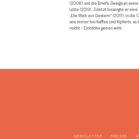
(2008) und die Briefe Zweigs an seine
Lotte (2013). Zuletzt besorgte er ein
„Die Welt von Gestern“ (2017), in die 
wie immer bei Kaffee und Kipferln, so 
reicht – Einblicke geben wird.
NEWSLETTER
PRESSE
K