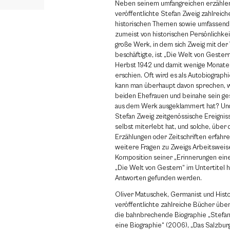
Neben seinem umfangreichen erzähle
veröffentlichte Stefan Zweig zahlreich
historischen Themen sowie umfassend
zumeist von historischen Persönlichkei
große Werk, in dem sich Zweig mit der
beschäftigte, ist „Die Welt von Gestern
Herbst 1942 und damit wenige Monate
erschien. Oft wird es als Autobiograph
kann man überhaupt davon sprechen, 
beiden Ehefrauen und beinahe sein ge
aus dem Werk ausgeklammert hat? Und
Stefan Zweig zeitgenössische Ereigniss
selbst miterlebt hat, und solche, über 
Erzählungen oder Zeitschriften erfahre
weitere Fragen zu Zweigs Arbeitsweis
Komposition seiner „Erinnerungen ein
„Die Welt von Gestern“ im Untertitel he
Antworten gefunden werden.
Oliver Matuschek, Germanist und Histo
veröffentlichte zahlreiche Bücher über
die bahnbrechende Biographie „Stefan
eine Biographie“ (2006), „Das Salzbur