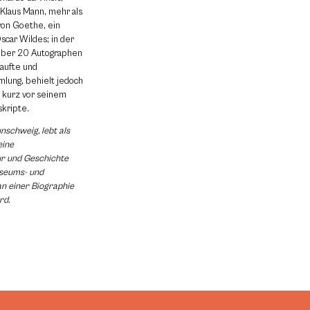
Klaus Mann, mehr als
on Goethe, ein
scar Wildes; in der
 über 20 Autographen
kaufte und
lung, behielt jedoch
 kurz vor seinem
kripte.
nschweig, lebt als
eine
r und Geschichte
useums- und
n einer Biographie
rd.