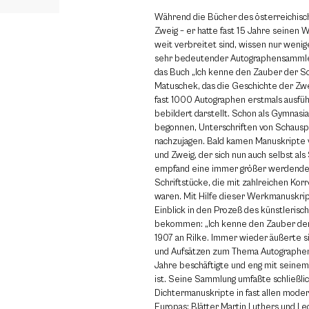
Während die Bücher des österreichisc
Zweig – er hatte fast 15 Jahre seinen W
weit verbreitet sind, wissen nur wenige
sehr bedeutender Autographensammler
das Buch „Ich kenne den Zauber der Sch
Matuschek, das die Geschichte der Z
fast 1000 Autographen erstmals ausführ
bebildert darstellt. Schon als Gymnasi
begonnen, Unterschriften von Schausp
nachzujagen. Bald kamen Manuskripte v
und Zweig, der sich nun auch selbst als 
empfand eine immer größer werdende F
Schriftstücke, die mit zahlreichen Kor
waren. Mit Hilfe dieser Werkmanuskrip
Einblick in den Prozeß des künstlerisc
bekommen: „Ich kenne den Zauber der S
1907 an Rilke. Immer wieder äußerte si
und Aufsätzen zum Thema Autographen
Jahre beschäftigte und eng mit sein
ist. Seine Sammlung umfaßte schließli
Dichtermanuskripte in fast allen mod
Europas: Blätter Martin Luthers und Leo