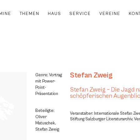
MINE
THEMEN
HAUS
SERVICE
VEREINE
KON
Stefan Zweig
Genre: Vortrag
mit Power-
Point-
Stefan Zweig – Die Jagd 
Präsentation
schöpferischen Augenbli
Beteiligte:
Veranstalter: Internationale Stefan Zwe
Oliver
Stiftung Salzburger Literaturarchiv, Ve
Matuschek,
Stefan Zweig