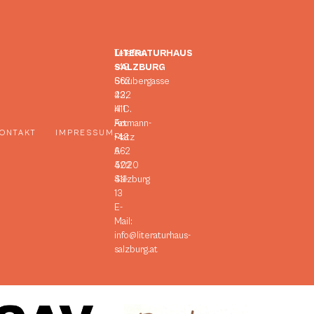
LITERATURHAUS
Telefon:
SALZBURG
+43
Strubergasse
662
23,
422
H.C.
411
Artmann-
Fax:
ONTAKT
IMPRESSUM
Platz
+43
A-
662
5020
422
Salzburg
411-
13
E-
Mail:
info@literaturhaus-
salzburg.at