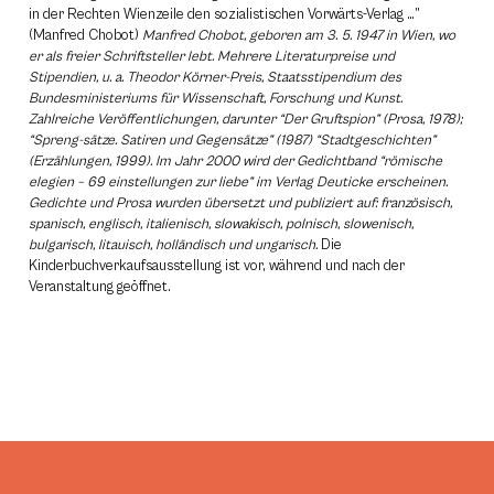
in der Rechten Wienzeile den sozialistischen Vorwärts-Verlag …”
(Manfred Chobot)
Manfred Chobot, geboren am 3. 5. 1947 in Wien, wo
er als freier Schriftsteller lebt. Mehrere Literaturpreise und
Stipendien, u. a. Theodor Körner-Preis, Staatsstipendium des
Bundesministeriums für Wissenschaft, Forschung und Kunst.
Zahlreiche Veröffentlichungen, darunter “Der Gruftspion” (Prosa, 1978);
“Spreng-sätze. Satiren und Gegensätze” (1987) “Stadtgeschichten”
(Erzählungen, 1999). Im Jahr 2000 wird der Gedichtband “römische
elegien – 69 einstellungen zur liebe” im Verlag Deuticke erscheinen.
Gedichte und Prosa wurden übersetzt und publiziert auf: französisch,
spanisch, englisch, italienisch, slowakisch, polnisch, slowenisch,
bulgarisch, litauisch, holländisch und ungarisch.
Die
Kinderbuchverkaufsausstellung ist vor, während und nach der
Veranstaltung geöffnet.