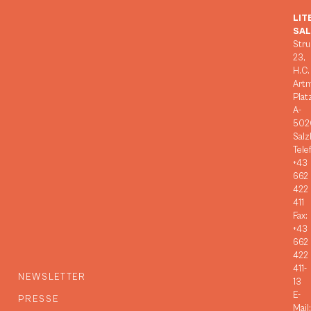
LIT
SA
Stru
23,
H.C.
Art
Plat
A-
502
Salz
Tele
+43
662
422
411
Fax:
+43
662
422
411-
NEWSLETTER
13
E-
PRESSE
Mail: