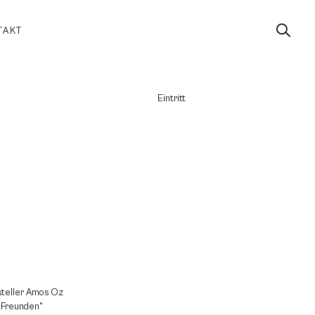
TAKT
Eintritt
steller Amos Oz
r Freunden"