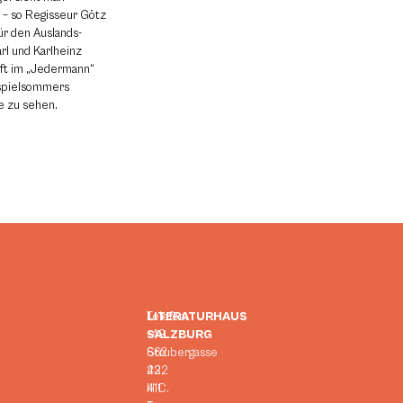
 – so Regisseur Götz
ür den Auslands-
rl und Karlheinz
haft im „Jedermann“
tspielsommers
le zu sehen.
LITERATURHAUS
Telefon:
SALZBURG
+43
Strubergasse
662
23,
422
H.C.
411