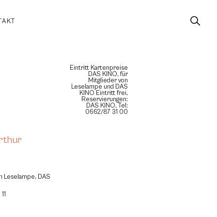
TAKT
Eintritt Kartenpreise
DAS KINO, für
Mitglieder von
Leselampe und DAS
KINO Eintritt frei,
Reservierungen:
DAS KINO, Tel:
0662/87 31 00
rthur
rum Leselampe, DAS
 11