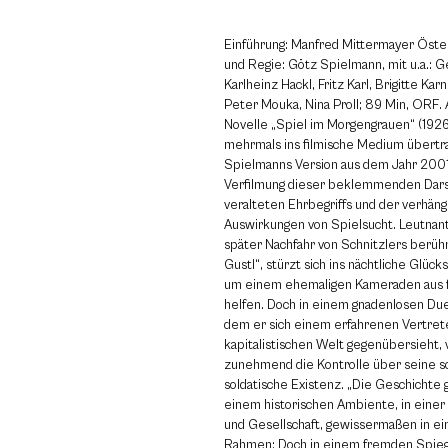
Einführung: Manfred Mittermayer Öste
und Regie: Götz Spielmann, mit u.a.: G
Karlheinz Hackl, Fritz Karl, Brigitte Kar
Peter Mouka, Nina Proll; 89 Min, ORF. 
Novelle „Spiel im Morgengrauen“ (192
mehrmals ins filmische Medium übertr
Spielmanns Version aus dem Jahr 2001 
Verfilmung dieser beklemmenden Dars
veralteten Ehrbegriffs und der verhäng
Auswirkungen von Spielsucht. Leutnant 
später Nachfahr von Schnitzlers berü
Gustl“, stürzt sich ins nächtliche Glücks
um einem ehemaligen Kameraden aus fi
helfen. Doch in einem gnadenlosen Duel
dem er sich einem erfahrenen Vertret
kapitalistischen Welt gegenübersieht, v
zunehmend die Kontrolle über seine so
soldatische Existenz. „Die Geschichte 
einem historischen Ambiente, in einer
und Gesellschaft, gewissermaßen in e
Rahmen: Doch in einem fremden Spieg