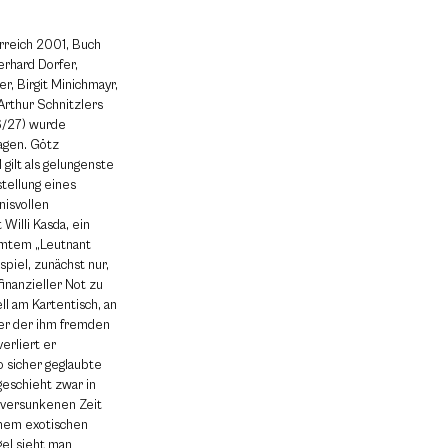
rreich 2001, Buch
erhard Dorfer,
ner, Birgit Minichmayr,
Arthur Schnitzlers
6/27) wurde
agen. Götz
gilt als gelungenste
tellung eines
nisvollen
Willi Kasda, ein
hmtem „Leutnant
spiel, zunächst nur,
nanzieller Not zu
l am Kartentisch, an
er der ihm fremden
erliert er
 sicher geglaubte
geschieht zwar in
 versunkenen Zeit
inem exotischen
el sieht man