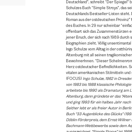
Deutschland", schreibt “Der Spiegel" b
Schulzes Buch “Simple Stroys", das se
Deutschlands Bestseller-Listen steht. 
Roman aus der ostdeutschen Provinz" 
des Buches. In 29 nur scheinbar “einf
offenbart sich das Zusammenstürzen e
jener Bruch, der sich nach 1989 durch 
Biographien zieht. Völlig unsentimantal
Ingo Schulze vom Alltag in der ostthüri
Altenburg mit all seinen tragikomischen
BewohnerInnen. “Dieser Schelmenroman
Herz ostdeutscher Befindlichkeiten. S
vitalen amerikanischen Stilmitteln und
(FOCUS)
Ingo Schulze, 1962 in Dresde
von 1983 bis 1988 klassische Philologie
arbeitete bis 1990 als Dramaturg am 
Altenburg, dann gründete er das “Alte
und ging 1993 für ein halbes Jahr nach 
Seither lebt er als freier Autor in Berli
Buch “33 Augenblicke des Glücks" (199
Döblin-Förderpreis, dem Ernst-Willner-
Bachmann-Wettbewerbs sowie dem Asp
ausgezeichnet. “Simple Storys" ist 1998