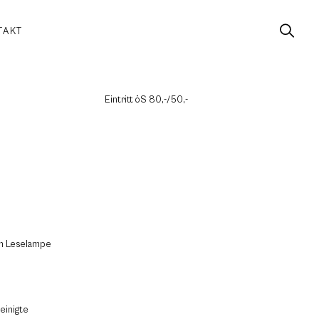
TAKT
Eintritt öS 80,-/50,-
um Leselampe
einigte