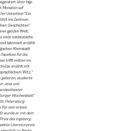
egeistert über Ingo
it Monaten auf
Der Untertitel “Ein
führt ins Zentrum
achen Geschichten"
iner ganzen Welt,
so viele ostdeutsche
 und lakonisch erzählt
ngischen Kleinstadt
 Facetten für die
 trifft mitten ins
chulze erzählt mit
 sprachlichem Witz."
n geboren, studierte
 in Jena und
Landestheater
nburger Wochenblatt"
St. Petersburg.
n. Für sein erstes
5) wurde er mit dem
Preis des Ingeborg-
ekte-Literaturpreis
 ebenfalls im Berlin