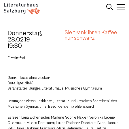
Donnerstag,
Sie trank ihren Kaffee
nur schwarz
28.02.19
19:30
Eintritt frei
Genre: Texte ohne Zucker
Beteiligte: die13--
Veranstalter: Junges Literaturhaus, Musisches Gymnasium
Lesung der Abschlussklasse „Literatur und kreatives Schreiben” des
Musischen Gymnasiums. Besonders empfehlenswert!
Es lesen Lena Eichenseder, Marlene Sophie Haider, Veronika Leonie
Obermaier, Milena Ramsauer, Luana Rothner, Dorothea Bahr, Hannah
Fally, Junia Grabner, Franziska-Maria Helminger, Laura Laetitia