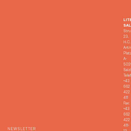
LIT
SA
Stru
23,
H.C.
Art
Plat
A-
502
Salz
Tele
+43
662
422
411
Fax:
+43
662
422
411-
NEWSLETTER