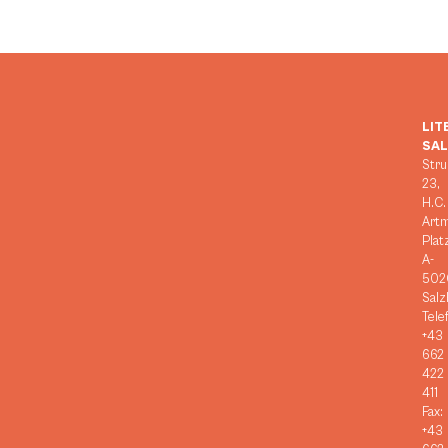
LIT
SA
Stru
23,
H.C.
Art
Plat
A-
502
Salz
Tele
+43
662
422
411
Fax:
+43