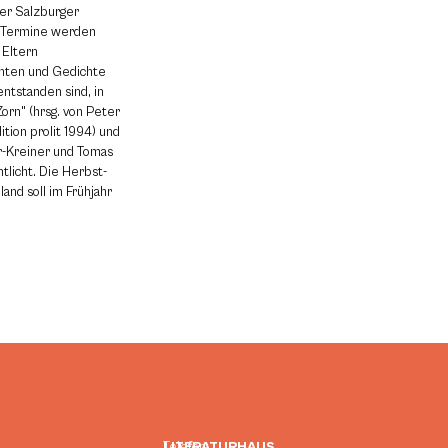
der Salzburger
ie Termine werden
 Eltern
hten und Gedichte
entstanden sind, in
orn" (hrsg. von Peter
tion prolit 1994) und
er-Kreiner und Tomas
ntlicht. Die Herbst-
and soll im Frühjahr
LITERATURHAUS
Telefon: