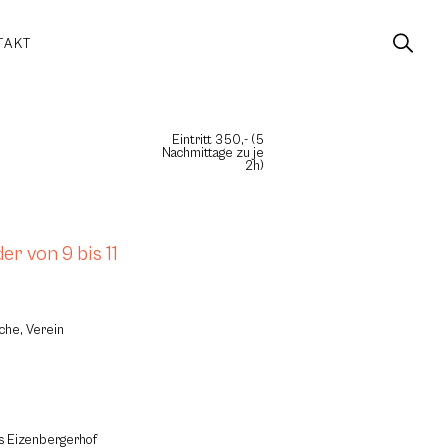
TAKT
Eintritt 350,- (5
Nachmittage zu je
2h)
r von 9 bis 11
che, Verein
us Eizenbergerhof