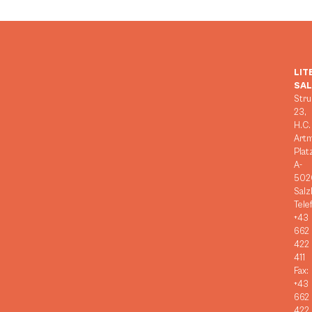
LIT
SA
Stru
23,
H.C.
Art
Plat
A-
502
Salz
Tele
+43
662
422
411
Fax:
+43
662
422