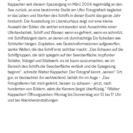
Kappacher seit diesem Spaziergang im März 2004 regelmäßig an den
See zurück, an eine bestimmte Stelle am Ufer. Fotografisch begleitet
er das Leben und Sterben des Schilfs in dieser Bucht das ganze Jahr
hindurch. Die Ausstellung im Literaturhaus zeigt nur eine kleine
Auswahl der Bilder, die seither entstanden sind: Ausschnitte einer
Uferlandschaft, Schilf und Wasser, wenn es gefriert, wenn es schmilzt,
mit Schilfstängeln darin, an denen oft durchsichtige Eis-Scheiben wie
Schiteller hängen. Eisplatten, wie Gesteinsformationen aufgeworfen,
sanfte Wellen, die das Schilf erst sichtbar macht: „Das Schauen auf die
Schilfgruppen, die sich spiegeln auf der Seeoberfläche; kopfunter
Schäfte, Stängel und Blattwerk, es ist kaum auszumachen, wo im
Bereich des Schilfs die Seeoberfläche verläuft und die Spiegelung
beginnt“, schreibt Walter Kappacher. Der Fotograf kennt „seinen“ Ort
gut, er beobachtet ihn wohlwollend, behält ihn im Auge – „Das
Fotografieren hat mich gelehrt, besser zu schauen – jetzt, nach
hunderten von Bildern, wäre die Kamera längst überflüssig.“ (Walter
Kappacher) Öffnungszeiten: Montag bis Donnerstag von 10 bis 17 Uhr
und bei Abendveranstaltungen