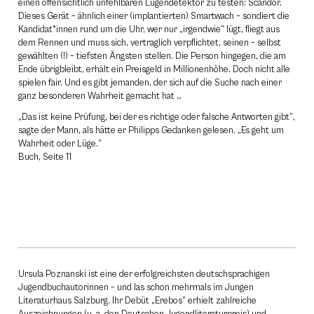
einen offensichtlich unfehlbaren Lügendetektor zu testen: Scandor.
Dieses Gerät – ähnlich einer (implantierten) Smartwach – sondiert die
Kandidat*innen rund um die Uhr, wer nur „irgendwie” lügt, fliegt aus
dem Rennen und muss sich, vertraglich verpflichtet, seinen – selbst
gewählten (!) – tiefsten Ängsten stellen. Die Person hingegen, die am
Ende übrigbleibt, erhält ein Preisgeld in Millionenhöhe. Doch nicht alle
spielen fair. Und es gibt jemanden, der sich auf die Suche nach einer
ganz besonderen Wahrheit gemacht hat …
„Das ist keine Prüfung, bei der es richtige oder falsche Antworten gibt”,
sagte der Mann, als hätte er Philipps Gedanken gelesen. „Es geht um
Wahrheit oder Lüge.”
Buch, Seite 11
Ursula Poznanski ist eine der erfolgreichsten deutschsprachigen
Jugendbuchautorinnen – und las schon mehrmals im Jungen
Literaturhaus Salzburg. Ihr Debüt „Erebos” erhielt zahlreiche