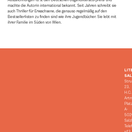
Auszeichnungen (u. a. den Deutschen Jugendliteraturpreis) und
machte die Autorin international bekannt. Seit Jahren schreibt sie
auch Thriller für Erwachsene, die genauso regelmäßig auf den
Bestsellerlisten zu finden sind wie ihre Jugendbücher. Sie lebt mit
ihrer Familie im Süden von Wien.
LIT
SA
Stru
23,
H.C.
Art
Plat
A-
502
Salz
Tele
+43