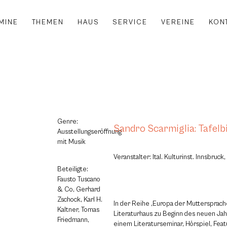
MINE
THEMEN
HAUS
SERVICE
VEREINE
KON
Genre:
Sandro Scarmiglia: Tafelb
Ausstellungseröffnung
mit Musik
Veranstalter: Ital. Kulturinst. Innsbruck
Beteiligte:
Fausto Tuscano
& Co, Gerhard
Zschock, Karl H.
In der Reihe ‚Europa der Muttersprache
Kaltner, Tomas
Literaturhaus zu Beginn des neuen Jah
Friedmann,
einem Literaturseminar, Hörspiel, Feat