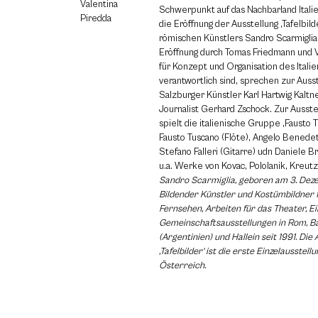
Valentina
Schwerpunkt auf das Nachbarland Itali
Piredda
die Eröffnung der Ausstellung ‚Tafelbild
römischen Künstlers Sandro Scarmiglia.
Eröffnung durch Tomas Friedmann und V
für Konzept und Organisation des Ital
verantwortlich sind, sprechen zur Auss
Salzburger Künstler Karl Hartwig Kaltn
Journalist Gerhard Zschock. Zur Ausste
spielt die italienische Gruppe ‚Fausto 
Fausto Tuscano (Flöte), Angelo Benedett
Stefano Falleri (Gitarre) udn Daniele Br
u.a. Werke von Kovac, Pololanik, Kreutze
Sandro Scarmiglia, geboren am 3. Dez
Bildender Künstler und Kostümbildner 
Fernsehen, Arbeiten für das Theater, Ei
Gemeinschaftsausstellungen in Rom, B
(Argentinien) und Hallein seit 1991. Die
‚Tafelbilder‘ ist die erste Einzelausstell
Österreich.