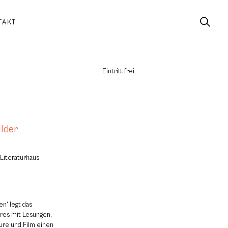
TAKT
Eintritt frei
ilder
, Literaturhaus
n‘ legt das
res mit Lesungen,
ure und Film einen