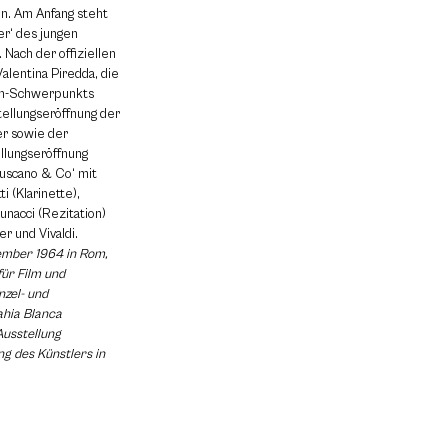
en. Am Anfang steht
er‘ des jungen
 Nach der offiziellen
alentina Piredda, die
ien-Schwerpunkts
tellungseröffnung der
er sowie der
llungseröffnung
Tuscano & Co‘ mit
i (Klarinette),
unacci (Rezitation)
r und Vivaldi.
ember 1964 in Rom,
für Film und
nzel- und
ahia Blanca
 Ausstellung
ung des Künstlers in