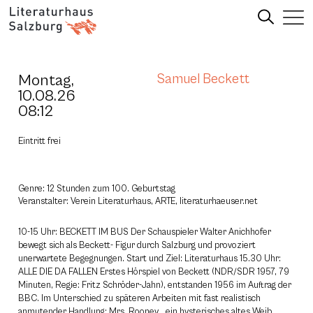
Montag,
Samuel Beckett
10.08.26
08:12
Eintritt frei
Genre: 12 Stunden zum 100. Geburtstag
Veranstalter: Verein Literaturhaus, ARTE, literaturhaeuser.net
10-15 Uhr: BECKETT IM BUS Der Schauspieler Walter Anichhofer
bewegt sich als Beckett- Figur durch Salzburg und provoziert
unerwartete Begegnungen. Start und Ziel: Literaturhaus 15.30 Uhr:
ALLE DIE DA FALLEN Erstes Hörspiel von Beckett (NDR/SDR 1957, 79
Minuten, Regie: Fritz Schröder-Jahn), entstanden 1956 im Auftrag der
BBC. Im Unterschied zu späteren Arbeiten mit fast realistisch
anmutender Handlung: Mrs. Rooney, „ein hysterisches altes Weib,