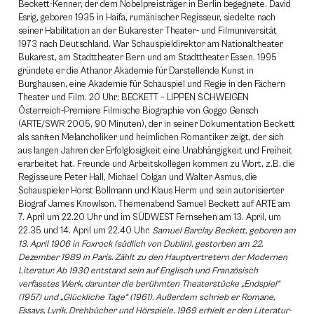
Beckett-Kenner, der dem Nobelpreisträger in Berlin begegnete. David
Esrig, geboren 1935 in Haifa, rumänischer Regisseur, siedelte nach
seiner Habilitation an der Bukarester Theater- und Filmuniversität
1973 nach Deutschland. War Schauspieldirektor am Nationaltheater
Bukarest, am Stadttheater Bern und am Stadttheater Essen. 1995
gründete er die Athanor Akademie für Darstellende Kunst in
Burghausen, eine Akademie für Schauspiel und Regie in den Fächern
Theater und Film. 20 Uhr: BECKETT – LIPPEN SCHWEIGEN
Österreich-Premiere Filmische Biographie von Goggo Gensch
(ARTE/SWR 2005, 90 Minuten), der in seiner Dokumentation Beckett
als sanften Melancholiker und heimlichen Romantiker zeigt, der sich
aus langen Jahren der Erfolglosigkeit eine Unabhängigkeit und Freiheit
erarbeitet hat. Freunde und Arbeitskollegen kommen zu Wort, z.B. die
Regisseure Peter Hall, Michael Colgan und Walter Asmus, die
Schauspieler Horst Bollmann und Klaus Herm und sein autorisierter
Biograf James Knowlson. Themenabend Samuel Beckett auf ARTE am
7. April um 22.20 Uhr und im SÜDWEST Fernsehen am 13. April, um
22.35 und 14. April um 22.40 Uhr.
Samuel Barclay Beckett, geboren am
13. April 1906 in Foxrock (südlich von Dublin), gestorben am 22.
Dezember 1989 in Paris. Zählt zu den Hauptvertretern der Modernen
Literatur. Ab 1930 entstand sein auf Englisch und Französisch
verfasstes Werk, darunter die berühmten Theaterstücke „Endspiel“
(1957) und „Glückliche Tage“ (1961). Außerdem schrieb er Romane,
Essays, Lyrik, Drehbücher und Hörspiele. 1969 erhielt er den Literatur-