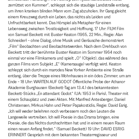
zerrüttet von Kummer”, schleppt sich die staubige Landstraße entlang,
um ihren kranken blinden Mann vom Zug abzuholen. Ihr Gang gleicht
einem Kreuzweg durch ein Leben, das nichts als Leiden und
Unfruchtbarkeit kennt. Das Hörspiel als Metapher für einen
Lebensweg zwischen Trostlosigkeit und Hoffnung. 17 Uhr: FILM Film
von Samuel Beckett mit Buster Keaton (1965, 22 Min., Regie: Alan
Schneider) – ohne Dialog, ohne Musik und Geräusche demonstriert
„Film“ Beobachten und Beobachtetwerden. Nach dem Drehbuch von
Beckett tritt der berühmte Buster Keaton im Sommer 1964 noch
einmal vor eine Filmkamera und spielt „O“ (Objekt), das während des
ganzen Films vom Subjekt „E“ (Kameraauge) verfolgt wird. Keaton
schleppt sich durch ein marodes New Yorker Ambiente eine Straße
entlang, über die Treppe eines Wohnhauses in ein ödes Zimmer, um am
Ende – 18 Uhr: WARTEN AUF GODOT Öffentliche Probe der Athanor
Akademie Burghausen (Beckett-Tag am 13.4.) des bekanntesten
Beckett-Stücks „En attendant Godot“ (UA: 1953 in Paris), Theater mit
einem Schauplatz und zwei Akten. Mit Manfred Antesberger, Daniel
Christensen, Mirkus Hahn und Peter Papakostidis, Regie: David Esrig.
„Ich will weder belehren noch verbessern noch den Leuten die
Langeweile vertreiben. Ich will Poesie in das Drama bringen, eine
Poesie, die das Nichts durchschritten hat und in einem neuen Raum
einen neuen Anfang findet.” (Samuel Beckett) 19 Uhr: DAVID ESRIG
ERINNERT Gespräch mit dem bekannten Theaterregisseur und