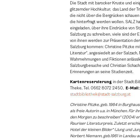
Die Stadt mit barocker Kruste und ei
glitzernder Hochkultur, das Land der T
die nicht über die Bergrücken schauen
die hinterfragt werden wollen. SALZ h
eingeladen, über ihre Eindrücke von S
Salzburg zu schreiben, viele sind der E
von ihnen werden zur Präsentation de
Salzburg kommen: Christine Pitzke mi
Literatur“, angesiedelt an der Salzach
Wahrnehmungen und Fiktionen anlässli
Salzburgbesuche und Christian Schach
Erinnerungen an seine Studienzeit.
Kartenreservierung
in der Stadt:Bi
Theke, Tel. 0662 8072 2450,
E-Mail:
stadtbibliothek@stadt-salzburg.at
Christine Pitzke, geb. 1964 in Burghaus
als freie Autorin u.a. in München. Für i
den Morgen zu beschreiben“ (2004) erh
Rauriser Literaturpreis. Zuletzt ersch
Hotel der kleinen Bilder“ (Jung und Jun
Norbert Niemann, geb.1961 in Landau an 