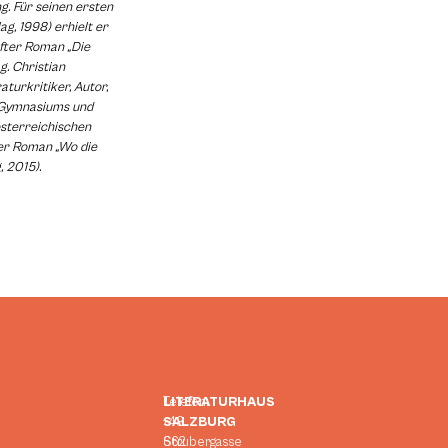
ng. Für seinen ersten
g, 1998) erhielt er
fter Roman „Die
g. Christian
aturkritiker, Autor,
r Gymnasiums und
österreichischen
der Roman „Wo die
, 2015).
LITERATURHAUS
Telefon:
SALZBURG
+43
Strubergasse
662