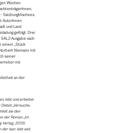
nigen Wochen
rachtenträgerInnen,
 – Salzburgklischees,
at AutorInnen
tadt und Land
inladung gefolgt. Drei
r SALZ-Ausgabe nach
t einem „Stück
, Norbert Niemann mit
ch seiner
erreiter mit
bliothek an der
en, lebt und arbeitet
hr Debüt „Versuche,
ielt sie den
ien der Roman „Im
g Verlag, 2013).
der Isar, lebt seit