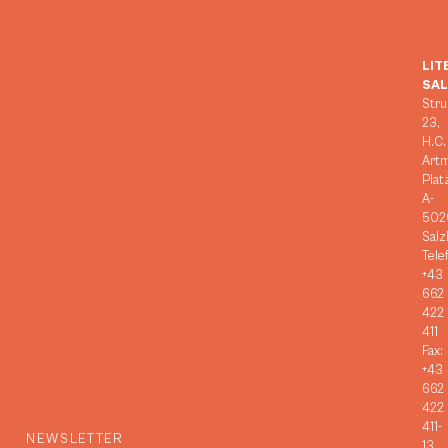
LIT
SA
Stru
23,
H.C.
Art
Plat
A-
502
Salz
Tele
+43
662
422
411
Fax:
+43
662
422
411-
NEWSLETTER
13