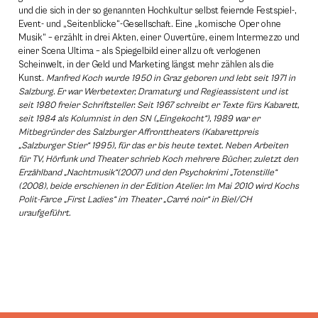
und die sich in der so genannten Hochkultur selbst feiernde Festspiel-,
Event- und „Seitenblicke“-Gesellschaft. Eine „komische Oper ohne
Musik“ – erzählt in drei Akten, einer Ouvertüre, einem Intermezzo und
einer Scena Ultima – als Spiegelbild einer allzu oft verlogenen
Scheinwelt, in der Geld und Marketing längst mehr zählen als die
Kunst.
Manfred Koch wurde 1950 in Graz geboren und lebt seit 1971 in
Salzburg. Er war Werbetexter, Dramaturg und Regieassistent und ist
seit 1980 freier Schriftsteller. Seit 1967 schreibt er Texte fürs Kabarett,
seit 1984 als Kolumnist in den SN („Eingekocht“), 1989 war er
Mitbegründer des Salzburger Affronttheaters (Kabarettpreis
„Salzburger Stier“ 1995), für das er bis heute textet. Neben Arbeiten
für TV, Hörfunk und Theater schrieb Koch mehrere Bücher, zuletzt den
Erzählband „Nachtmusik“(2007) und den Psychokrimi „Totenstille“
(2008), beide erschienen in der Edition Atelier. Im Mai 2010 wird Kochs
Polit-Farce „First Ladies“ im Theater „Carré noir“ in Biel/CH
uraufgeführt.