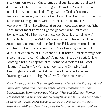
­unternommen, wo sich Kapitalismus und Lust begegnen, und stellt
dort eine „eklatante Entzauberung von Sexualität“ fest. Ohne zu
moralisieren, umkreist sie die Frage, was es für das Erleben von
Sexualität bedeutet, wenn dafür Geld bezahlt wird, und warum die Lust
nur an den Mann gebracht wird – und nicht an die Frau. Ihre
Recherchen führen Nora Bossong zu der These, dass in der käuflichen
Liebe immer mehr immer billiger feilgeboten wird und so der
Sexmarkt „auf die Machtverhältnisse der ­Geschlechter einwirkt“
(Britta Heidemann, Die Welt). Mit analytischer Schärfe macht die
Autorin sichtbar, was oft dem männlichen Blick vorbehalten bleibt:
Nüchtern und eindringlich beschreibt Nora Bossong Räume und
Milieus, zu denen meist nur Männer Zutritt haben, und hinterfragt dort
unsere „antrainierten Klischees“ (Anne Haeming, Der Spiegel). Nora
Bossong führt ein Gespräch zum Thema Sex­arbeit mit Dr. Josef
Mautner (Plattform für Menschenrechte) und Christine Nagl
(Beratungsstelle PIA). Die Diskussion wird moderiert von der
Psychologin Ursula Liebing (Plattform für Menschenrechte).
Nora Bossong, 1982 in Bremen geboren, studierte in Berlin, Leipzig und
Rom Philosophie und Komparatistik. Zuletzt erschienen u.a. der
Gedichtband „Sommer vor den Mauern“ (Hanser, 2011), der Roman
„Gesellschaft mit beschränkter Haftung“ (Hanser, 2012) und der Roman
„36,9 Grad“ (2015). Nora Bossong wurde unter anderem mit dem
Peter-Huchel-Preis, dem Kunstpreis Berlin und dem Roswitha-Preis