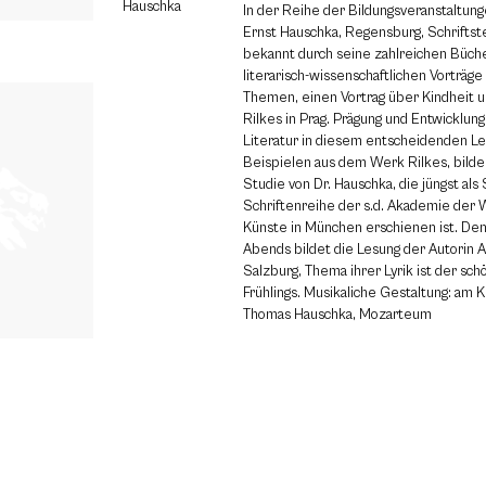
Hauschka
In der Reihe der Bildungsveranstaltung
Ernst Hauschka, Regensburg, Schriftstel
bekannt durch seine zahlreichen Büche
literarisch-wissenschaftlichen Vorträge
Themen, einen Vortrag über Kindheit 
Rilkes in Prag. Prägung und Entwicklun
Literatur in diesem entscheidenden Le
Beispielen aus dem Werk Rilkes, bild
Studie von Dr. Hauschka, die jüngst als
Schriftenreihe der s.d. Akademie der
Künste in München erschienen ist. Den
Abends bildet die Lesung der Autorin A
Salzburg, Thema ihrer Lyrik ist der sc
Frühlings. Musikaliche Gestaltung: am Kl
Thomas Hauschka, Mozarteum