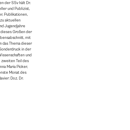
en der SSv hält Dr.
ler und Publizist,
r, Publikationen,
 zu aktuellen
und Jugendjahre
g dieses Großen der
bensabschnitt, mit
en das Thema dieser
 Sonderdruck in der
 Wissenschaften und
 zweiten Teil des
nna Maria Picker,
hönste Monat des
avier: Doz. Dr.