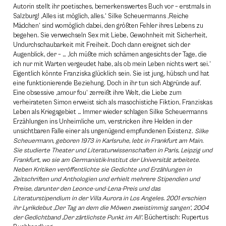
Autorin stellt ihr poetisches, bemerkenswertes Buch vor – erstmals in
Salzburg! ‚Alles ist möglich, alles.‘ Silke Scheuermanns ‚Reiche
Mädchen‘ sind womöglich dabei, den größten Fehler ihres Lebens zu
begehen. Sie verwechseln Sex mit Liebe, Gewohnheit mit Sicherheit,
Undurchschaubarkeit mit Freiheit. Doch dann ereignet sich der
Augenblick, der – … ‚Ich müßte mich schämen angesichts der Tage, die
ich nur mit Warten vergeudet habe, als ob mein Leben nichts wert sei.‘
Eigentlich könnte Franziska glücklich sein. Sie ist jung, hübsch und hat
eine funktionierende Beziehung. Doch in ihr tun sich Abgründe auf.
Eine obsessive ‚amour fou‘ zerreißt ihre Welt, die Liebe zum
verheirateten Simon erweist sich als masochistiche Fiktion, Franziskas
Leben als Kriegsgebiet … Immer wieder schlagen Silke Scheuermanns
Erzählungen ins Unheimliche um, verstricken ihre Helden in der
unsichtbaren Falle einer als ungenügend empfundenen Existenz.
Silke
Scheuermann, geboren 1973 in Karlsruhe, lebt in Frankfurt am Main.
Sie studierte Theater und Literaturwissenschaften in Paris, Leipzig und
Frankfurt, wo sie am Germanistik-Institut der Universität arbeitete.
Neben Kritiken veröffentlichte sie Gedichte und Erzählungen in
Zeitschriften und Anthologien und erhielt mehrere Stipendien und
Preise, darunter den Leonce-und-Lena-Preis und das
Literaturstipendium in der Villa Aurora in Los Angeles. 2001 erschien
ihr Lyrikdebut ‚Der Tag an dem die Möwen zweistimmig sangen‘, 2004
der Gedichtband ‚Der zärtlichste Punkt im All‘.
Büchertisch: Rupertus