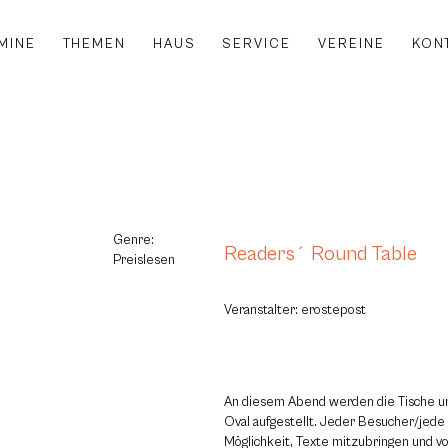
MINE
THEMEN
HAUS
SERVICE
VEREINE
KON
Genre:
Readers´ Round Table
Preislesen
Veranstalter: erostepost
An diesem Abend werden die Tische u
Oval aufgestellt. Jeder Besucher/jede
Möglichkeit, Texte mitzubringen und v