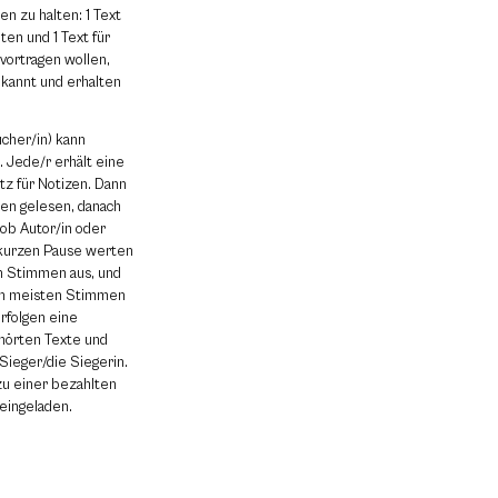
en zu halten: 1 Text
uten und 1 Text für
 vortragen wollen,
ekannt und erhalten
ucher/in) kann
 Jede/r erhält eine
z für Notizen. Dann
gen gelesen, danach
ob Autor/in oder
 kurzen Pause werten
n Stimmen aus, und
den meisten Stimmen
rfolgen eine
ehörten Texte und
ieger/die Siegerin.
zu einer bezahlten
eingeladen.