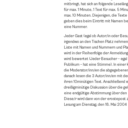
mitbringt, hat sich an folgende Leseläng
für max. 1 Minute, 1 Text für max. 5 Min
max. 10 Minuten. Diejenigen, die Texte
geben dies beim Eintritt mit Namen b
eine Nummer.
Jeder Gast (egal ob Autor/in oder Bes
irgendwo an den Tischen Platz nehmen.
Liste mit Namen und Nummern und Plat
wird in der Reihenfolge der Anmeldun
wird bewertet (Jeder Besucher – egal 
Publikum – hat eine Stimme). In einer
die Moderator/inn/en die abgegebene
danach lesen die 3 Autor/inn/en mit 
ihren 10minütigen Text. Anschließend e
dreißigminütige Diskussion über die g
eine endgültige Abstimmung über den S
Diese/r wird dann von der erostepost 
Lesung am Dienstag, den 18. Mai 2004 