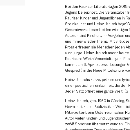
Bei den Rauriser Literaturtagen 2018 
Jugend beleuchtet. Die Veranstalter fre
Rauriser Kinder und Jugendlichen in Ra
Steinkellner und Heinz Janisch begrüß
Gesamtwerk dieser beiden wichtigen ö
Autoren sind Kindheit, ihr Vergehen un
uns immer wieder Thema. Mit virtuosem
Prosa erfreuen sie Menschen jeden Al
auch junge! Heinz Janisch macht heute 
Rauris und Wörth Veranstaltungen, Eli
kommt am 6. April zu zwei Lesungen (
Gespräch) in die Neue Mittelschule Ra
Heinz Janischs kurze, präzise und lyris
einer poetischen Einfachheit, die den
Jeder Satz öffnet eine ganze Welt. (S
Heinz Janisch, geb. 1960 in Güssing, S
Germanistik und Publizistik in Wien, is
Mitarbeiter beim Österreichischen Ru
Autor vieler Kinder- und Jugendbücher,
zwölf Sprachen übersetzt wurden. Ein
Auszeichnungen: Österreichischer Staa