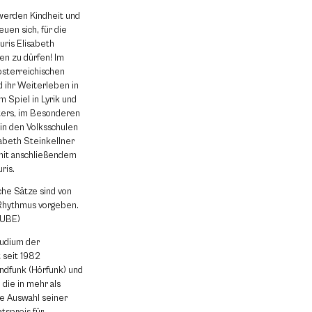
werden Kindheit und
uen sich, für die
uris Elisabeth
en zu dürfen! Im
sterreichischen
d ihr Weiterleben in
 Spiel in Lyrik und
ters, im Besonderen
in den Volksschulen
sabeth Steinkellner
mit anschließendem
uris.
che Sätze sind von
 Rhythmus vorgeben.
TUBE)
tudium der
t seit 1982
ndfunk (Hörfunk) und
 die in mehr als
e Auswahl seiner
tspreis für