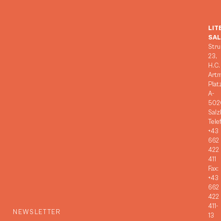
LIT
SA
Stru
23,
H.C.
Art
Plat
A-
502
Salz
Tele
+43
662
422
411
Fax:
+43
662
422
411-
NEWSLETTER
13