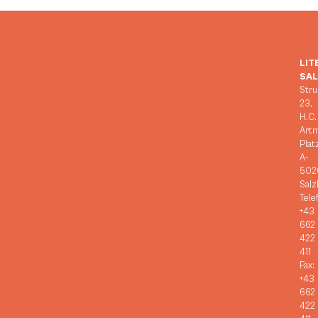
LIT
SA
Stru
23,
H.C.
Art
Plat
A-
502
Salz
Tele
+43
662
422
411
Fax:
+43
662
422