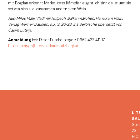
mit Bogdan erkennt Marko, dass Kämpfen eigentlich sinnlos ist und sie
setzen sich alle zusammen und trinken Wein.
Aus: Milos Maly, Vladimir Hulpach, Balkanmärchen, Hanau am Main:
Verlag Werner Dausien, o.J., S. 20-28; Ins Serbische übersetzt von
Ćasim Lutvija.
Anmeldung
bei: Peter Fuschelberger: 0662 422 411-17,
fuschelberger@literaturhaus-salzburg.at
LIT
SA
Stru
23,
H.C.