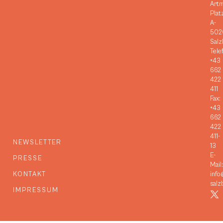
Art
Plat
A-
502
Salz
Tele
+43
662
422
411
Fax:
+43
662
422
411-
NEWSLETTER
13
E-
PRESSE
Mail:
KONTAKT
info
salz
IMPRESSUM