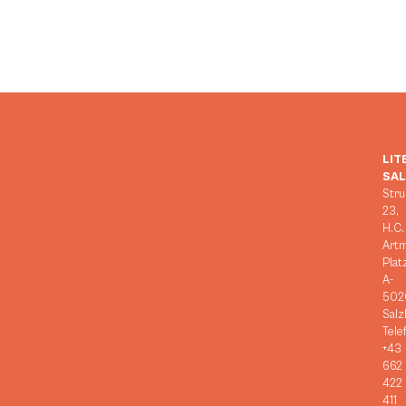
LIT
SA
Stru
23,
H.C.
Art
Plat
A-
502
Salz
Tele
+43
662
422
411