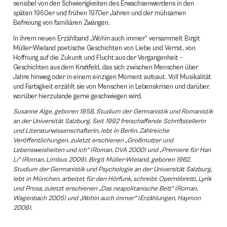
sensibel von den Schwierigkeiten des Erwachsenwerdens in den
späten 1960er und frühen 1970er Jahren und der mühsamen
Befreiung von familiären Zwängen.
In ihrem neuen Erzählband „Wohin auch immer“ versammelt Birgit
Müller-Wieland poetische Geschichten von Liebe und Verrat, von
Hoffnung auf die Zukunft und Flucht aus der Vergangenheit –
Geschichten aus dem Kraftfeld, das sich zwischen Menschen über
Jahre hinweg oder in einem einzigen Moment aufbaut. Voll Musikalität
und Farbigkeit erzählt sie von Menschen in Lebenskrisen und darüber,
worüber hierzulande gerne geschwiegen wird.
Susanne Alge, geboren 1958, Studium der Germanistik und Romanistik
an der Universität Salzburg. Seit 1992 freischaffende Schriftstellerin
und Literaturwissenschafterin, lebt in Berlin. Zahlreiche
Veröffentlichungen, zuletzt erschienen „Großmutter und
Lebensweisheiten und ich“ (Roman, DVA 2000) und „Premiere für Han
Li“ (Roman, Limbus 2009).
Birgit Müller-Wieland, geboren 1962,
Studium der Germanistik und Psychologie an der Universität Salzburg,
lebt in München, arbeitet für den Hörfunk, schreibt Opernlibretti, Lyrik
und Prosa, zuletzt erschienen „Das neapolitanische Bett“ (Roman,
Wagenbach 2005) und „Wohin auch immer“ (Erzählungen, Haymon
2009).