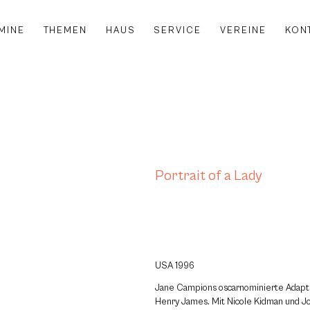
MINE
THEMEN
HAUS
SERVICE
VEREINE
KON
Portrait of a Lady
USA 1996
Jane Campions oscarnominierte Adapt
Henry James. Mit Nicole Kidman und J