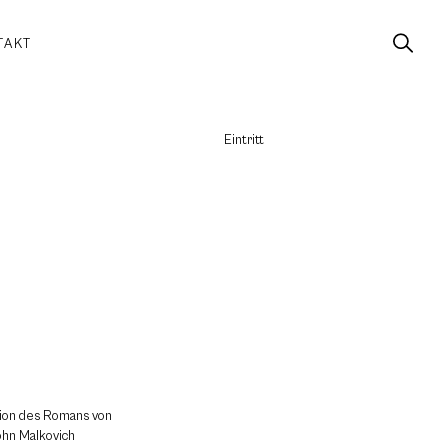
TAKT
Eintritt
ion des Romans von
ohn Malkovich