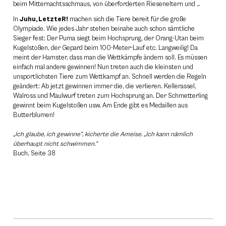
beim Mitternachtsschmaus, von überforderten Rieseneltern und …
In
Juhu, LetzteR!
machen sich die Tiere bereit für die große
Olympiade. Wie jedes Jahr stehen beinahe auch schon sämtliche
Sieger fest: Der Puma siegt beim Hochsprung, der Orang-Utan beim
Kugelstoßen, der Gepard beim 100-Meter-Lauf etc. Langweilig! Da
meint der Hamster, dass man die Wettkämpfe ändern soll. Es müssen
einfach mal andere gewinnen! Nun treten auch die kleinsten und
unsportlichsten Tiere zum Wettkampf an. Schnell werden die Regeln
geändert: Ab jetzt gewinnen immer die, die verlieren. Kellerassel,
Walross und Maulwurf treten zum Hochsprung an. Der Schmetterling
gewinnt beim Kugelstoßen usw. Am Ende gibt es Medaillen aus
Butterblumen!
„Ich glaube, ich gewinne”, kicherte die Ameise. „Ich kann nämlich
überhaupt nicht schwimmen.”
Buch, Seite 38