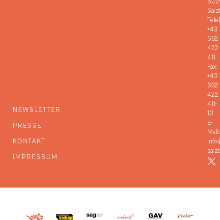
502
Salz
Tele
+43
662
422
411
Fax:
+43
662
422
411-
NEWSLETTER
13
E-
PRESSE
Mail:
KONTAKT
info
salz
IMPRESSUM