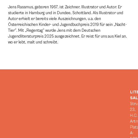
Jens Rassmus, geboren 1967, ist Zeichner, Illustrator und Autor. Er
studierte in Hamburg und in Dundee, Schottland. Als Illustrator und
Autor erhielt er bereits viele Auszeichnungen, u.a. den
Österreichischen Kinder- und Jugendbuchpreis 2019 für sein „Nacht-
Tier”. Mit „Regentag” wurde Jens mit dem Deutschen
Jugendliteraturpreis 2025 ausgezeichnet. Er reist für uns aus Kiel an,
wo er lebt, malt und schreibt.
LIT
SA
Stru
23,
H.C.
Art
Plat
A-