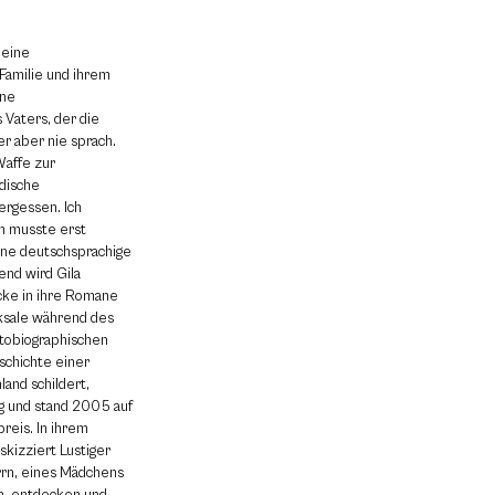
 eine
Familie und ihrem
ine
 Vaters, der die
er aber nie sprach.
Waffe zur
üdische
vergessen. Ich
h musste erst
ine deutschsprachige
end wird Gila
icke in ihre Romane
cksale während des
utobiographischen
schichte einer
land schildert,
lg und stand 2005 auf
reis. In ihrem
kizziert Lustiger
rrn, eines Mädchens