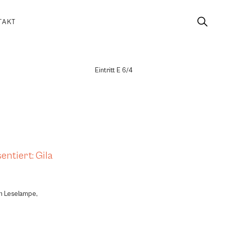
TAKT
Eintritt E 6/4
ntiert: Gila
um Leselampe,