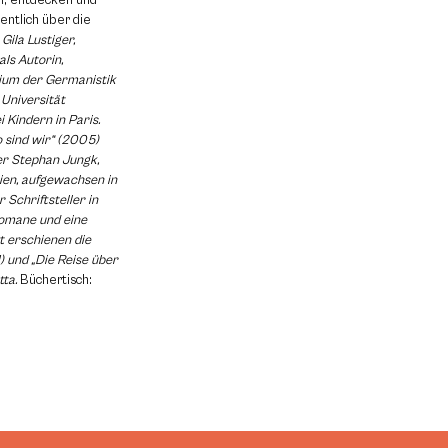
en, entdecken und
entlich über die
.
Gila Lustiger,
als Autorin,
dium der Germanistik
Universität
 Kindern in Paris.
o sind wir“ (2005)
er Stephan Jungk,
ien, aufgewachsen in
r Schriftsteller in
Romane und eine
t erschienen die
 und „Die Reise über
tta.
Büchertisch: