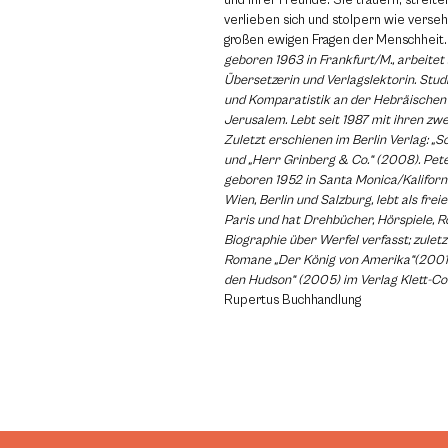
und ihrer Freunde. Sie trauern, streit
verlieben sich und stolpern wie verseh
großen ewigen Fragen der Menschheit
geboren 1963 in Frankfurt/M., arbeitet 
Übersetzerin und Verlagslektorin. Stu
und Komparatistik an der Hebräischen 
Jerusalem. Lebt seit 1987 mit ihren zwei
Zuletzt erschienen im Berlin Verlag: „S
und „Herr Grinberg & Co.“ (2008). Pet
geboren 1952 in Santa Monica/Kaliforn
Wien, Berlin und Salzburg, lebt als freie
Paris und hat Drehbücher, Hörspiele, 
Biographie über Werfel verfasst; zuletz
Romane „Der König von Amerika“(2001)
den Hudson“ (2005) im Verlag Klett-Co
Rupertus Buchhandlung