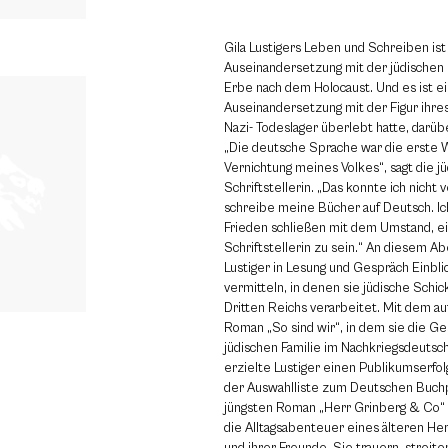
Gila Lustigers Leben und Schreiben ist
Auseinandersetzung mit der jüdischen 
Erbe nach dem Holocaust. Und es ist e
Auseinandersetzung mit der Figur ihres
Nazi- Todeslager überlebt hatte, darüb
„Die deutsche Sprache war die erste 
Vernichtung meines Volkes“, sagt die j
Schriftstellerin. „Das konnte ich nicht 
schreibe meine Bücher auf Deutsch. Ic
Frieden schließen mit dem Umstand, e
Schriftstellerin zu sein.“ An diesem Ab
Lustiger in Lesung und Gespräch Einbl
vermitteln, in denen sie jüdische Schi
Dritten Reichs verarbeitet. Mit dem a
Roman „So sind wir“, in dem sie die Ge
jüdischen Familie im Nachkriegsdeutsch
erzielte Lustiger einen Publikumserfo
der Auswahlliste zum Deutschen Buchp
jüngsten Roman „Herr Grinberg & Co“ s
die Alltagsabenteuer eines älteren He