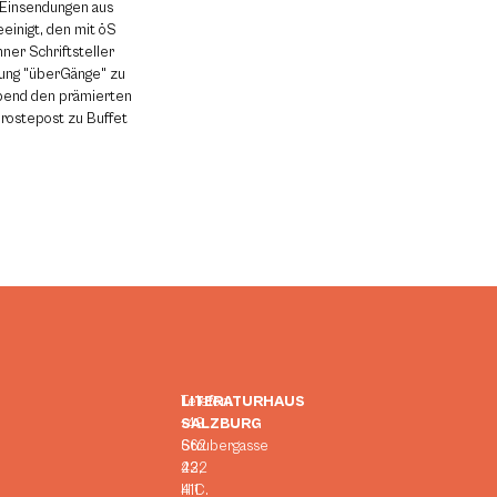
3 Einsendungen aus
einigt, den mit öS
ner Schriftsteller
hung "überGänge" zu
Abend den prämierten
 erostepost zu Buffet
LITERATURHAUS
Telefon:
SALZBURG
+43
Strubergasse
662
23,
422
H.C.
411