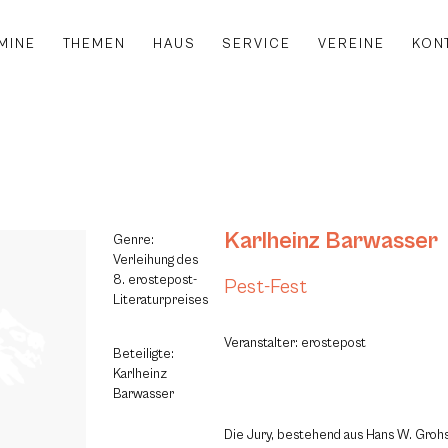
MINE
THEMEN
HAUS
SERVICE
VEREINE
KON
Karlheinz Barwasser
Genre:
Verleihung des
8. erostepost-
Pest-Fest
Literaturpreises
Veranstalter: erostepost
Beteiligte:
Karlheinz
Barwasser
Die Jury, bestehend aus Hans W. Grohs