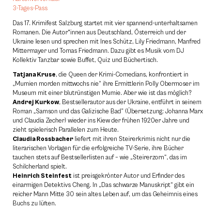
3-Tages-Pass
Das 17. Krimifest Salzburg startet mit vier spannend-unterhaltsamen
Romanen. Die Autor*innen aus Deutschland, Österreich und der
Ukraine lesen und sprechen mit Ines Schütz, Lily Friedmann, Manfred
Mittermayer und Tomas Friedmann. Dazu gibt es Musik vom DJ
Kollektiv Tanzbar sowie Buffet, Quiz und Büchertisch.
Tatjana Kruse
, die Queen der Krimi-Comedians, konfrontiert in
„Mumien morden mittwochs nie“ ihre Ermittlerin Polly Obermoser im
Museum mit einer blutrünstigen Mumie. Aber wie ist das möglich?
Andrej Kurkow
, Bestsellerautor aus der Ukraine, entführt in seinem
Roman „Samson und das Galizische Bad” (Übersetzung: Johanna Marx
und Claudia Zecher) wieder ins Kiew der frühen 1920er Jahre und
zieht spielerisch Parallelen zum Heute.
Claudia Rossbacher
liefert mit ihren Steirerkrimis nicht nur die
literarischen Vorlagen für die erfolgreiche TV-Serie, ihre Bücher
tauchen stets auf Bestsellerlisten auf – wie „Steirerzorn“, das im
Schilcherland spielt.
Heinrich Steinfest
ist preisgekrönter Autor und Erfinder des
einarmigen Detektivs Cheng. In „Das schwarze Manuskript“ gibt ein
reicher Mann Mitte 30 sein altes Leben auf, um das Geheimnis eines
Buchs zu lüften.