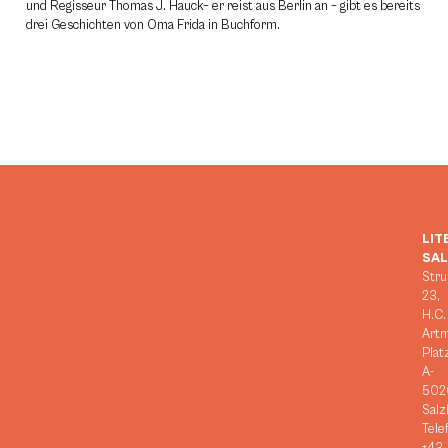
und Regisseur Thomas J. Hauck– er reist aus Berlin an – gibt es bereits
drei Geschichten von Oma Frida in Buchform.
LIT
SA
Stru
23,
H.C.
Art
Plat
A-
502
Salz
Tele