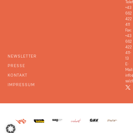
Tele
+43
662
422
411
Fax:
+43
662
422
411-
NEWSLETTER
13
E-
PRESSE
Mail:
KONTAKT
info
salz
IMPRESSUM