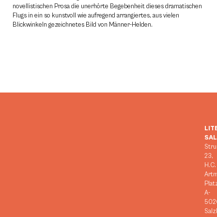
novellistischen Prosa die unerhörte Begebenheit dieses dramatischen
Flugs in ein so kunstvoll wie aufregend arrangiertes, aus vielen
Blickwinkeln gezeichnetes Bild von Männer-Helden.
LIT
SA
Stru
23,
H.C.
Art
Plat
A-
502
Salz