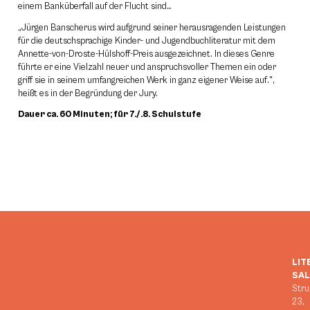
einem Banküberfall auf der Flucht sind…
„Jürgen Banscherus wird aufgrund seiner herausragenden Leistungen
für die deutschsprachige Kinder- und Jugendbuchliteratur mit dem
Annette-von-Droste-Hülshoff-Preis ausgezeichnet. In dieses Genre
führte er eine Vielzahl neuer und anspruchsvoller Themen ein oder
griff sie in seinem umfangreichen Werk in ganz eigener Weise auf.",
heißt es in der Begründung der Jury.
Dauer ca. 60 Minuten; für 7./.8. Schulstufe
LIT
SA
Stru
23,