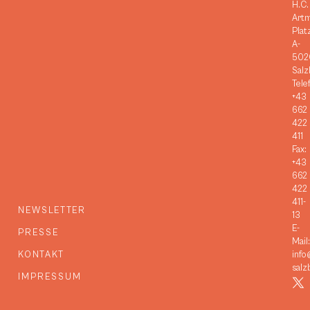
H.C.
Art
Plat
A-
502
Salz
Tele
+43
662
422
411
Fax:
+43
662
422
411-
NEWSLETTER
13
E-
PRESSE
Mail:
KONTAKT
info
salz
IMPRESSUM