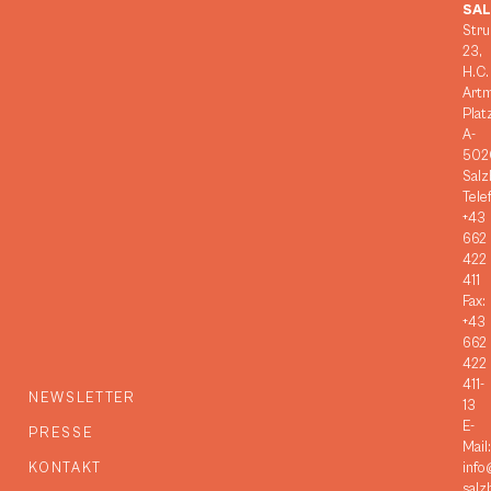
SA
Stru
23,
H.C.
Art
Plat
A-
502
Salz
Tele
+43
662
422
411
Fax:
+43
662
422
411-
NEWSLETTER
13
E-
PRESSE
Mail:
KONTAKT
info
salz