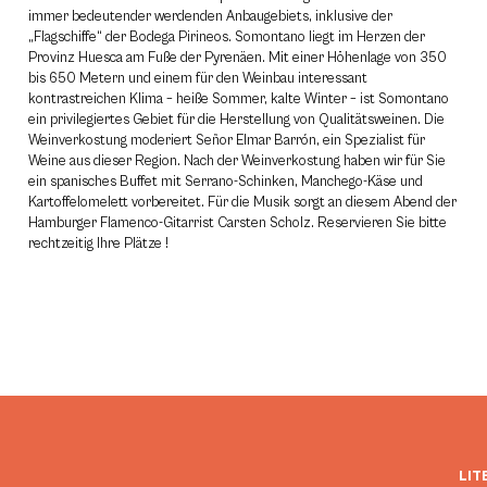
immer bedeutender werdenden Anbaugebiets, inklusive der
„Flagschiffe“ der Bodega Pirineos. Somontano liegt im Herzen der
Provinz Huesca am Fuße der Pyrenäen. Mit einer Höhenlage von 350
bis 650 Metern und einem für den Weinbau interessant
kontrastreichen Klima – heiße Sommer, kalte Winter – ist Somontano
ein privilegiertes Gebiet für die Herstellung von Qualitätsweinen. Die
Weinverkostung moderiert Señor Elmar Barrón, ein Spezialist für
Weine aus dieser Region. Nach der Weinverkostung haben wir für Sie
ein spanisches Buffet mit Serrano-Schinken, Manchego-Käse und
Kartoffelomelett vorbereitet. Für die Musik sorgt an diesem Abend der
Hamburger Flamenco-Gitarrist Carsten Scholz. Reservieren Sie bitte
rechtzeitig Ihre Plätze !
LIT