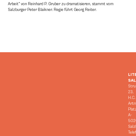
Arbeit" von Reinhard P. Gruber zu dramatisieren, stammt vom
Salzburger Peter Blaikner. Regie führt Georg Reiter.
LIT
SA
Stru
23,
H.C.
Art
Plat
A-
502
Salz
Tele