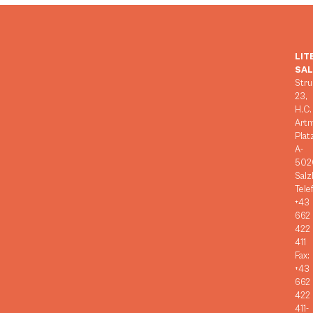
LIT
SA
Stru
23,
H.C.
Art
Plat
A-
502
Salz
Tele
+43
662
422
411
Fax:
+43
662
422
411-