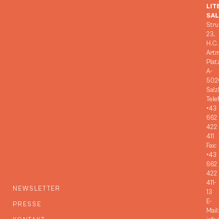
LIT
SA
Stru
23,
H.C.
Art
Plat
A-
502
Salz
Tele
+43
662
422
411
Fax:
+43
662
422
411-
NEWSLETTER
13
E-
PRESSE
Mail: