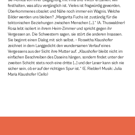
sie Monica von ihrer Begegnung mit Irina und Viktor erzählen, will
festhalten, was allzu vergänglich ist. Vieles ist fragwürdig geworden,
Überkommenes obsolet und Nähe noch immer ein Wagnis. Welche
Bilder werden uns bleiben? „Margarita Fuchs ist zuständig für die
tektonischen Beziehungen zwischen Menschen […].“ (A. Thuswaldner)
Rosa lebt isoliert in ihrem Heim-Zimmer und spricht gegen ihr
Vergessen an. Die Schwestern sagen, sie stört die anderen Insassen.
Sie beginnt einen Dialog mit sich selbst. – Roswitha Klaushofer
zeichnet in dem Langgedicht den wundersamen Verlauf eines
Vergessens aus der Sicht ihre Mutter auf. „Klaushofer bleibt nicht im
einfachen Beschreiben des Daseins hängen, sondern findet unter der
zweiten Schicht stets noch eine dritte […] und der Leser kann sich nie
sicher sein, ob er auf der richtigen Spur ist.“ (E. Riebler) Musik: Julia
Maria Klaushofer (Cello)