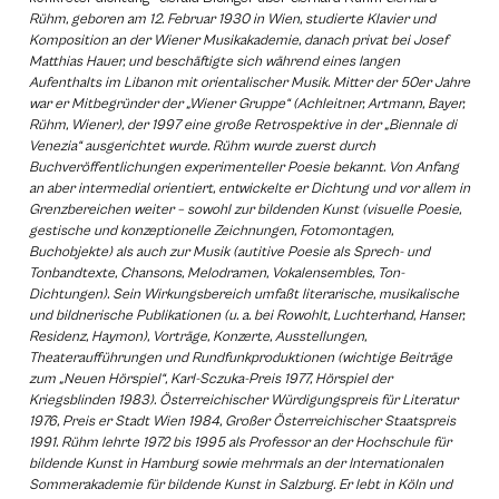
Rühm, geboren am 12. Februar 1930 in Wien, studierte Klavier und
Komposition an der Wiener Musikakademie, danach privat bei Josef
Matthias Hauer, und beschäftigte sich während eines langen
Aufenthalts im Libanon mit orientalischer Musik. Mitter der 50er Jahre
war er Mitbegründer der „Wiener Gruppe“ (Achleitner, Artmann, Bayer,
Rühm, Wiener), der 1997 eine große Retrospektive in der „Biennale di
Venezia“ ausgerichtet wurde. Rühm wurde zuerst durch
Buchveröffentlichungen experimenteller Poesie bekannt. Von Anfang
an aber intermedial orientiert, entwickelte er Dichtung und vor allem in
Grenzbereichen weiter – sowohl zur bildenden Kunst (visuelle Poesie,
gestische und konzeptionelle Zeichnungen, Fotomontagen,
Buchobjekte) als auch zur Musik (autitive Poesie als Sprech- und
Tonbandtexte, Chansons, Melodramen, Vokalensembles, Ton-
Dichtungen). Sein Wirkungsbereich umfaßt literarische, musikalische
und bildnerische Publikationen (u. a. bei Rowohlt, Luchterhand, Hanser,
Residenz, Haymon), Vorträge, Konzerte, Ausstellungen,
Theateraufführungen und Rundfunkproduktionen (wichtige Beiträge
zum „Neuen Hörspiel“, Karl-Sczuka-Preis 1977, Hörspiel der
Kriegsblinden 1983). Österreichischer Würdigungspreis für Literatur
1976, Preis er Stadt Wien 1984, Großer Österreichischer Staatspreis
1991. Rühm lehrte 1972 bis 1995 als Professor an der Hochschule für
bildende Kunst in Hamburg sowie mehrmals an der Internationalen
Sommerakademie für bildende Kunst in Salzburg. Er lebt in Köln und