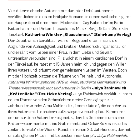
Vier österreichische Autorinnen – darunter Debütantinnen –
veröffentlichen in diesem Frühjahr Romane, in denen weibliche Figuren
die Hauptrollen übernehmen. Moderation: Cay Bubendorfer, Karin
Buttenhauser und Anton Thuswaldner. Musik: Birgit & Dani (Kollektiv
Tanzbar).
Katharina Winkler „Blauschmuck“ (Suhrkamp Verlag)
Der Debütroman beruht auf wahren Begebenheiten, macht die
Abgründe von Abhängigkeit und brutaler Unterdrückung anschaulich
und erzählt vom Leben einer Frau, in dem Liebe und Gewalt
untrennbar verbunden sind. Filiz wächst in einem kurdischen Dorf in
der Türkei auf, heiratet mit 15 Jahren heimlich und gegen den Willen
ihres Vaters und träumt vom gemeinsamen Leben im Westen. Doch
mit der Hochzeit platzen die Träume von Freiheit und Autonomie.
Katharina Winkler, geboren 1979 in Wien, studierte Germanistik und
Theaterwissenschaft, lebt und arbeitet in Berlin.
Julya Rabinowich
„Krötenliebe“ (Deuticke Verlag)
Julya Rabinowich erzählt in ihrem
neuen Roman von den Sehnsüchten dreier Grenzgänger zur
Jahrhundertwende: Alma Mahler, die „femme fatale“, die den Verlust
ihres Vaters mit Liebhabern aufzuwiegen versucht; Paul Kammerer,
der umstrittene Vater der Epigenetik, der das Geheimnis um seine
Kröten-Experimente mit ins Grab nimmt; und Oskar Kokoschka, das
„enfant terrible“ der Wiener Kunst im frühen 20. Jahrhundert, der mit
unzulänglichen Mitteln mit Liebeskummer kämpft.
Julya Rabinowich,