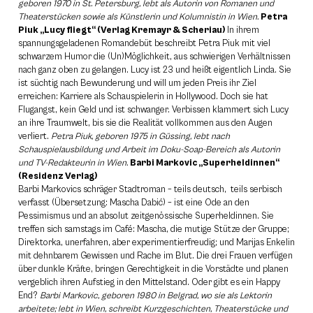
geboren 1970 in St. Petersburg, lebt als Autorin von Romanen und
Theaterstücken sowie als Künstlerin und Kolumnistin in Wien.
Petra
Piuk „Lucy fliegt“ (Verlag Kremayr & Scheriau)
In ihrem
spannungsgeladenen Romandebüt beschreibt Petra Piuk mit viel
schwarzem Humor die (Un)Möglichkeit, aus schwierigen Verhältnissen
nach ganz oben zu gelangen. Lucy ist 23 und heißt eigentlich Linda. Sie
ist süchtig nach Bewunderung und will um jeden Preis ihr Ziel
erreichen: Karriere als Schauspielerin in Hollywood. Doch sie hat
Flugangst, kein Geld und ist schwanger. Verbissen klammert sich Lucy
an ihre Traumwelt, bis sie die Realität vollkommen aus den Augen
verliert.
Petra Piuk, geboren 1975 in Güssing, lebt nach
Schauspielausbildung und Arbeit im Doku-Soap-Bereich als Autorin
und TV-Redakteurin in Wien.
Barbi Markovic „Superheldinnen“
(Residenz Verlag)
Barbi Markovics schräger Stadtroman – teils deutsch, ­ teils serbisch
verfasst (Übersetzung: Mascha Dabić) – ist eine Ode an den
Pessimismus und an absolut zeitgenössische Superheldinnen. Sie
treffen sich samstags im Café: Mascha, die mutige Stütze der Gruppe;
Direktorka, unerfahren, aber experimentierfreudig; und Marijas Enkelin
mit dehnbarem Gewissen und Rache im Blut. Die drei Frauen verfügen
über dunkle Kräfte, bringen Gerechtigkeit in die Vorstädte und planen
vergeblich ihren Aufstieg in den Mittelstand. Oder gibt es ein Happy
End?
Barbi Markovic, geboren 1980 in Belgrad, wo sie als Lektorin
arbeitete; lebt in Wien, schreibt Kurzgeschichten, Theaterstücke und