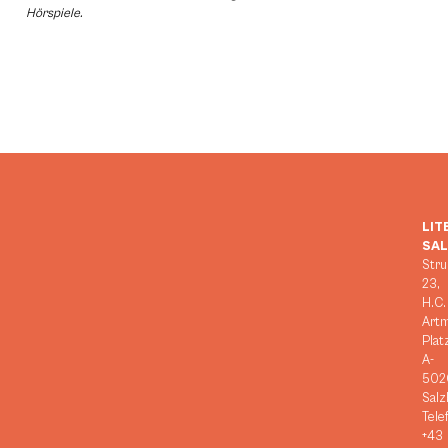
Hörspiele.
LIT
SA
Stru
23,
H.C.
Art
Plat
A-
502
Salz
Tele
+43