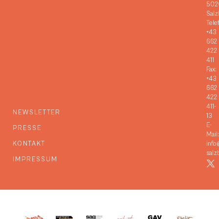
502
Salz
Tele
+43
662
422
411
Fax:
+43
662
422
411-
NEWSLETTER
13
E-
PRESSE
Mail:
KONTAKT
info
salz
IMPRESSUM