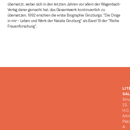
übersetzt, wobei sich in den letzten Jahren vor allem der Wagenbach-
Verlag daran gemacht hat, das Gesamtwerk kontinuierlich zu
übersetzen. 1992 erschien die erste Biographie Ginzburgs: "Die Dinge
in mir – Leben und Werk der Natalia Ginzburg" als Band 19 der "Reihe
Frauenforschung".
LIT
SA
Stru
23,
H.C.
Art
Plat
A-