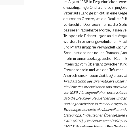
im August 1968 in Prag einrücken, wer
dreizehnjährige Ondra und sein jünger
Vater aufs Land geschickt, in eine Gege
deutschen Grenze, wo die Familie oft i
verbrachte. Doch auch hier ist die Geh
passieren rätselhafte Morde, lassen v
Truppen die Erinnerungen an die Verg
werden. In einer ungewöhnlichen Misc
und Phantasmagorie verwandelt Jáchy
Schauplatz seines neuen Romans „Nac
mehr in einen apokalyptischen Raum. E
Intensität vom Übergang zwischen Kind
Erwachsensein und von den Träumen un
Anbruch einer neuen Zeit begleiten.
J
Prag als Sohn des Dramatikers Josef T
ein Star des literarischen und musika
vor 1989. Als Jugendlicher unterzeichne
gab die „Revolver Revue“ heraus und ar
und Lagerarbeiter. In den neunziger Ja
Ethnologie, bereiste als Journalist un
Osteuropa. In deutscher Übersetzung 
EXIT“ (1997), „Die Schwester“ (1998) un
(2003, Suhrkamp Verlag).
Eva Profouso