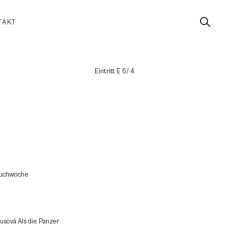
TAKT
Eintritt E 6/ 4
 Buchwoche
usová Als die Panzer