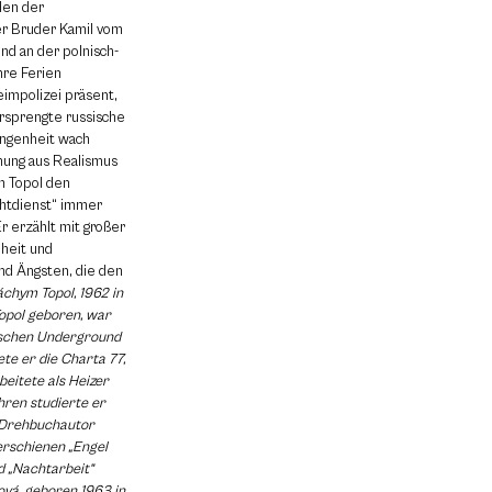
den der
er Bruder Kamil vom
nd an der polnisch-
hre Ferien
eimpolizei präsent,
ersprengte russische
angenheit wach
hung aus Realismus
m Topol den
htdienst“ immer
r erzählt mit großer
heit und
d Ängsten, die den
áchym Topol, 1962 in
opol geboren, war
lischen Underground
te er die Charta 77,
beitete als Heizer
hren studierte er
d Drehbuchautor
erschienen „Engel
d „Nachtarbeit“
vá, geboren 1963 in