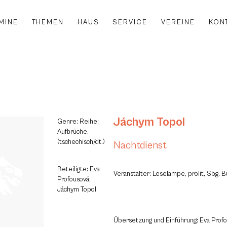
MINE
THEMEN
HAUS
SERVICE
VEREINE
KON
Jáchym Topol
Genre: Reihe:
Aufbrüche.
(tschechisch/dt.)
Nachtdienst
Beteiligte: Eva
Veranstalter: Leselampe, prolit, Sbg.
Profousová,
Jáchym Topol
Übersetzung und Einführung: Eva Profo