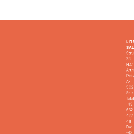
LIT
SA
Stru
23,
H.C.
Art
Plat
A-
502
Salz
Tele
+43
662
422
411
Fax:
+43