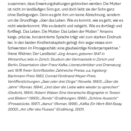
zusammen, dass Erwartungshaltungen gebrochen werden: Die Mutter
ist nicht im landläufigen Sinn gut, und doch liebt sie der Sohn ganz
ohne Bedingungen. Denn es geht ihm um keine Abrechnung, sondern
um die Grundfrage „über das Leben. Wie es kommt, wie es geht, wie es
nicht wiederkommt. Wie es dasteht und nahgeht. Wie es dortliegt und
fortfliegt. Das Leben. Die Mutter. Das Leben der Mutter.“ Amanns
karge, präzise, konzentrierte Sprache trägt viel zum starken Eindruck
bei. In den beiden Kindheitskapiteln gelingt ihm sogar etwas vom
Schwersten im Prosageschäft: eine glaubwürdige Kinderperspektive.“
(Irene Widmer, Der Landbote)
Jürg Amann, geboren 1947 in
Winterthur, lebt in Zürich. Studium der Germanistik in Zürich und
Berlin, Dissertation über Franz Kafka. Literaturkritiker und Dramaturg,
seit 1976 freier Schriftsteller. Zahlreiche Preise, u.a. Ingeborg-
Bachmann-Preis 1982, Conrad-Ferdinand-Meyer-Preis.
Veröffentlichungen: „Zwei oder drei Dinge“ (Novelle, 1993), „Über die
Jahre“ (Roman, 1994), „Und über die Liebe wäre wieder zu sprechen“
(Gedicht, 1994), Robert Walser. Eine literarische Biographie in Texten
und Bildern“ (1995), „Rondo“ (Erzählungen, 1996), „Schöne Aussicht“
(Prosastücke, 1997), „Ikarus“ (Roman, 1998), „Kafka. Ein Wort-Bild-Essay,
2000), „Am Ufer des Flusses“ (Erzählung, 2001).