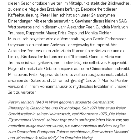
diesen Geschichtsfaden weiter. Im Mittelpunkt steht der Blickwechsel,
zu dem die Magie des Erzählens befähigt. Besonderheit dieser
Kaffeehauslesung: Peter Henisch hat sich unter 24 anonymen
Einsendungen Mitlesende auserwählt. Gewinner dieses kleinen SAG-
Wettbewerbs sind in diesem Jahr Alexander Peer, Gundula Maria von
Traunsee, Rupprecht Mayer, Fritz Popp und Monika Pichler.
Musikalisch begleitet wird die Veranstaltung von Gerald Endstrasser
(keyboards, drums) und Andreas Herzegowsky (trumpets). Von
Alexander Peer erschien zuletzt ein Roman über Nietzsche und die
Liebe, „Bis dass der Tod uns meidet“(Limbus). Gundula Maria von
Traunsee ist v.a. Lyrikerin, ihre Lieder trägt sie selbst vor. Rupprecht
Mayer übersetzt als Ostasienexperte aus dem Chinesischen, schreibt
Miniaturen. Fritz Popp wurde bereits vielfach ausgezeichnet, zuletzt
erschien der Satireband „Chronisch grantig“ (arovell). Monika Pichler
versucht in ihrem Romanmanuskript mythisches Erzählen in unserer
Zeit zu verorten.
Peter Henisch, 1943 in Wien geboren, studierte Germanistik,
Philosophie, Geschichte und Psychologie. Seit 1971 lebt er als freier
Schriftsteller in seiner Heimatstadt, veröffentlichte 1975 „Die kleine
Figur meines Vaters“, seither legt er ein umfangreiches Werk vor, das
mehrfach ausgezeichnet wurde, u.a. war er zweimal auf der Longlist
zum Deutschen Buchpreis. Zuletzt erschienen „Der verirrte Messias“
und „Mortimer & Miss Molly“ im Deuticke Verlag.