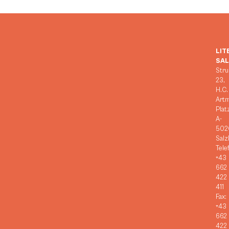
LIT
SA
Stru
23,
H.C.
Art
Plat
A-
502
Salz
Tele
+43
662
422
411
Fax:
+43
662
422